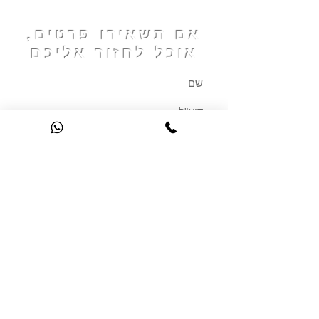
10 תרגילים ב-5 דקות: חיזוק
פלג גוף עליון
אם תשאירו פרטים,
אוכל לחזור אליכם
שליחה
עמוד הבית
מה זה אקווה ג'ים?