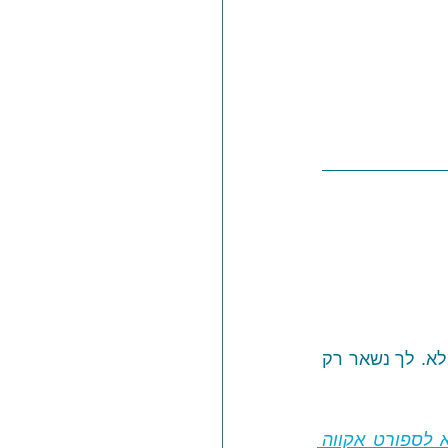
 מחכים לך 10 אימונים שונים באורך מלא. לך נשאר רק 
המדריך המלא לספורט אקווה 