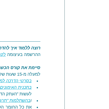
רוצה ללמוד איך להדר
ההרשמה בעיצומה 
לקור
סיימת את קורס הכשר
למעלה מ-15 שעות של השראה מחכים לך 
בסרטי הדרכה למד
בתכנית האימונים otal Body Workout
לעשות "העתק הדבק"
ו
בהשתלמות "תרגיל
את כל החומר העי