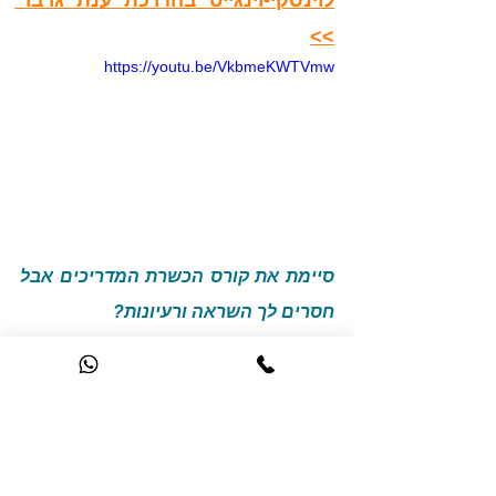
לוינסקי-וינגייט בהדרכת ענת גרבר 
>>
https://youtu.be/VkbmeKWTVmw
סיימת את קורס הכשרת המדריכים אבל 
חסרים לך השראה ורעיונות?
למעלה מ-15 שעות של השראה מחכים לך 
בסרטי הדרכה למדריכים
- סרטים 
ממוקדים לפי נושאים עם המון רעיונות,
בתכנית האימונים Total Body 
Workout
 מחכים לך 10 אימונים שונים 