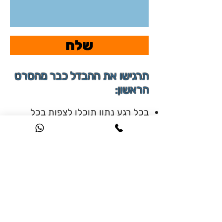
שלח
תרגישו את ההבדל כבר מהסרט
הראשון:
בכל רגע נתון תוכלו לצפות בכל
הסרטים, גם אם זה דקה לפני תחילת
האימון,
תקבלו השראה ורעיונות לאימונים
בדרגות קושי שונות - לקהל יעד
מגוון,
HIIT ,Tabata, אימון מחזורי, אימון
פונקציונלי - הם רק חלק מהטרנדים