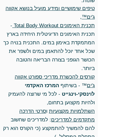
שונות:
טיפים שימושיים ומידע מועיל בנושא אקווה
ג'ים™
,
תכנית האימונים Total Body Workout
-
תכנית האימונים הדיגיטלית היחידה בארץ
המתמקדת באימון במים. התכנית בנויה כך
שכל אחד יוכל להתאמן במים ולשפר את
הכושר הגופני בצורה הבריאה והטובה
ביותר.
קורסים להכשרת מדריכי ספורט אקווה
ג'ים
™ - בשיתוף
המרכז האקדמי
לוינסקי-וינגייט
- לכל מי שרוצה להעמיק
ולהיות מקצוען בתחום,
השתלמויות מקצועיות
ו
סרטי הדרכה
מתקדמים למדריכים
: למדריכים שחשוב
להם להמשיך להתמקצע (כי הקורס הוא רק
התחלת המסלול..)