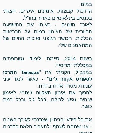
במים.
הדרכתי קבוצות, אימונים אישיים, הצגתי
בכנסים בינלאומיים בארץ ובחו"ל.
לאורך השנים - ראיתי את ההשפעה
החיובית של האימון במים על הבריאות
הכללית, הכושר הגופני ואיכות החיים של
המתאמנים שלי.
בשנת 2014, סיימתי לימודי נטורופתיה
במכללת "מדיסין".
במקביל, הקמתי את
"
Tanaqua
המרכז
- כאשר לנגד עיני
לספורט אקווה ג'ים"
עומדת מטרה אחת ברורה:
להפוך את אימון האקווה ג'ים™ לאימון
שיהיה נגיש לכולם, בכל גיל ובכל רמת
כושר.
את כל הידע והניסיון שצברתי לאורך השנים
- אני שמחה לשתף ולהעביר הלאה בדרכים