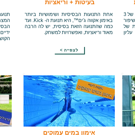
בעיטות + וריאציות
אימון מחזורי מחולק לעבודה בפרקי זמן של 3
אחת התנועות הבסיסיות ושימושיות ביותר
תנוע
שיפור
באימון אקווה ג'ים™, היא תנועת ה- Kick. ועד
המצר
לאחר מכן 3 דקות של
כמה שהתנועה הזאת בסיסית, יש לה הרבה
הבסיס
ליון
מאוד וריאציות, ואפשרויות למשחק.
ידיים
הקושי.
< לצפייה
אימון במים עמוקים