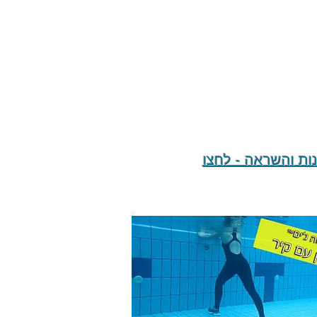
מונים Total Body Workout) שפע רעיונות והשראה - לחצו