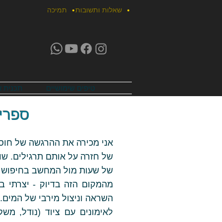
שאלות ותשובות
תמיכה
טיפים שימושיים
תכנית א
ספריי
אני מכירה את ההרגשה של חוס
של חזרה על אותם תרגילים. שו
של שעות מול המחשב בחיפוש א
מהמקום הזה בדיוק - יצרתי ב
השראה וניצול מירבי של המים. בספריה - למעלה מ-0
לאימונים עם ציוד (נודל, מש