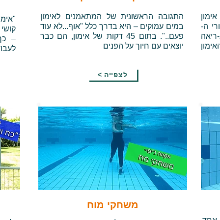
אימון
התגובה הראשונית של המתאמנים לאימון
"אימו
רי ה-
במים עמוקים – היא בדרך כלל "אוף...לא עוד
קושי
-ריאה
פעם..". בתום 45 דקות של אימון, הם כבר
– כך
ימון
יוצאים עם חיוך על הפנים
לעבוד
< לצפייה
משחקי מוח