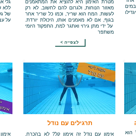
 אחד
מטרת האימון היא להוציא את המתאמנים
גלי א
במים
מאזור הנוחות, ולגרום להם לחשוב. לא רק
ללא ש
גדילו
לעשות. המח הוא שריר, וכמו כל שריר אחר
של גל
בגוף, אם לא מאמנים אותו, היכולת יורדת.
על עב
על ידי מתן גירוי ואתגר למח, התפקוד היומי
משתפר
< לצפייה
תרגילים עם נודל
 הוא
אימון עם נודל זה אימון קל? לא בהכרח.
אימון