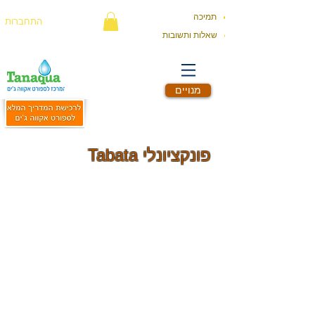
תמיכה
התחברות
שאלות ותשובות
מנויים
פונקציונלי Tabata
השילוב של אימון בעצימות גבוהה
עם אימון פונקציונלי, הוא השילוב
המושלם: מחזורי ה-Tabata משפרים
את סיבולת הלב-ריאה ומחזקים את
השרירים, בעוד שהאימון הפונקציונלי
עובד על הארכת השרירים, הגדלת
טווחי תנועה ועבודה על שרירי
הליבה. יחד, נוצר אימון בעצימות
מאוד גבוהה מצד אחד, ומצד שני,